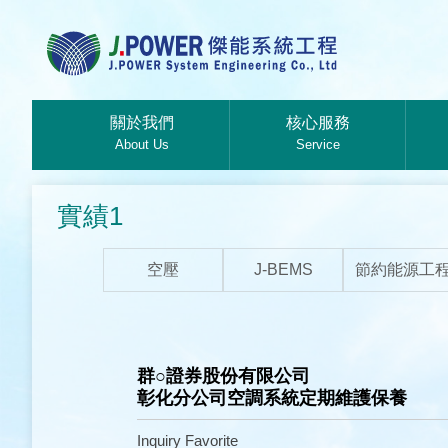
關於我們
核心服務
About Us
Service
實績1
空壓
J-BEMS
節約能源工
群○證券股份有限公司
彰化分公司空調系統定期維護保養
Inquiry
Favorite