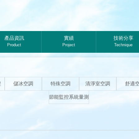
產品資訊
實績
技術分享
Product
Project
Technique
程
儲冰空調
特殊空調
清淨室空調
舒適
節能監控系統量測