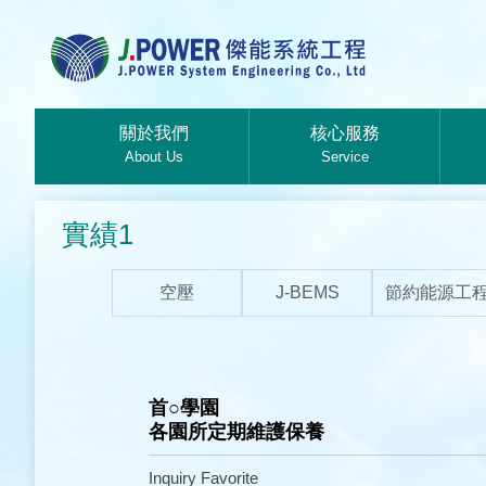
關於我們
核心服務
About Us
Service
實績1
空壓
J-BEMS
節約能源工
首○學園
各園所定期維護保養
Inquiry
Favorite