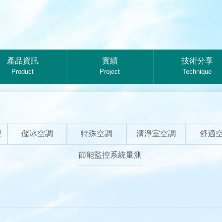
產品資訊
實績
技術分享
Product
Project
Technique
程
儲冰空調
特殊空調
清淨室空調
舒適
節能監控系統量測