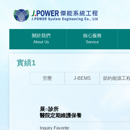
關於我們
核心服務
About Us
Service
實績1
空壓
J-BEMS
節約能源工
展○診所
醫院定期維護保養
Inquiry
Favorite