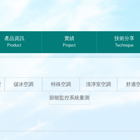
產品資訊
實績
技術分享
Product
Project
Technique
程
儲冰空調
特殊空調
清淨室空調
舒適
節能監控系統量測